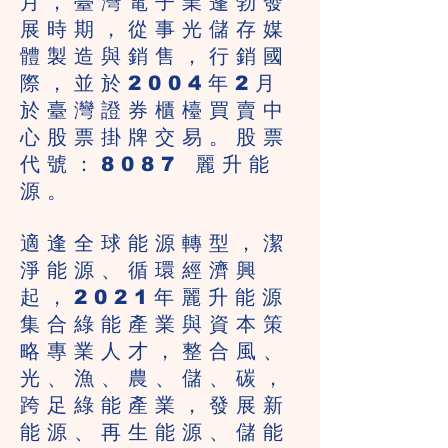
月，臺灣電子業蓬勃發
展時期，從事光儲存媒
體製造與銷售，行銷國
際，並於2004年2月
於臺灣證券櫃檯買賣中
心股票掛牌交易。股票
代號：8087 麗升能
源。
適逢全球能源轉型，潔
淨能源、循環經濟興
起，2021年麗升能源
集合綠能產業與資本策
略專業人才，整合風、
光、漁、農、儲、碳，
跨足綠能產業，發展新
能源、再生能源、儲能