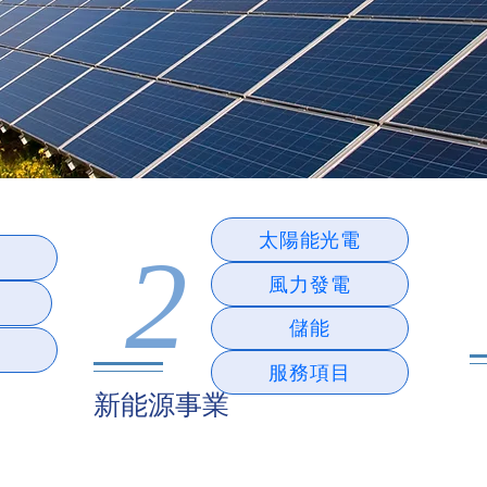
太陽能光電
2
風力發電
儲能
服務項目
新能源事業